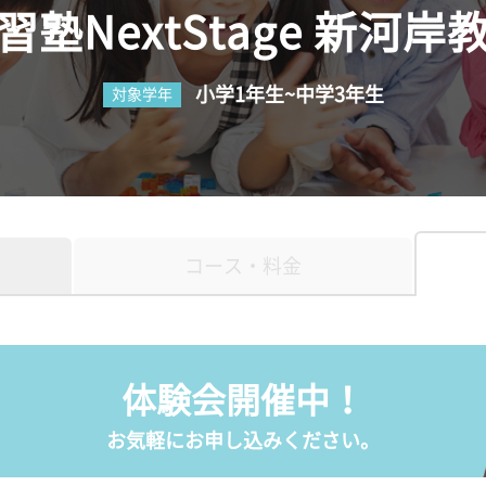
習塾NextStage 新河岸
小学1年生~中学3年生
対象学年
コース・料金
体験会開催中！
お気軽にお申し込みください。