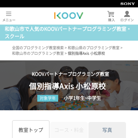
和歌山市で人気のKOOVパートナープログラミング教室・
スクール
全国のプログラミング教室検索
>
和歌山県のプログラミング教室
>
和歌山市のプログラミング教室
>
個別指導Axis 小松原校
KOOVパートナープログラミング教室
個別指導Axis 小松原校
小学1年生~中学生
対象学年
教室トップ
コース・料金
写真