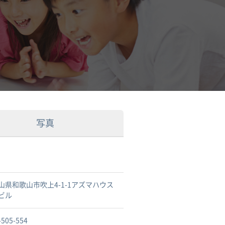
写真
山県和歌山市吹上4-1-1アズマハウス
ビル
-505-554