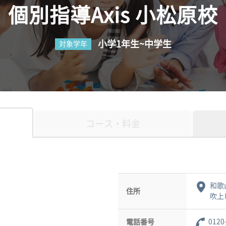
個別指導Axis 小松原校
小学1年生~中学生
対象学年
コース・料金
和歌
住所
吹上
0120
電話番号