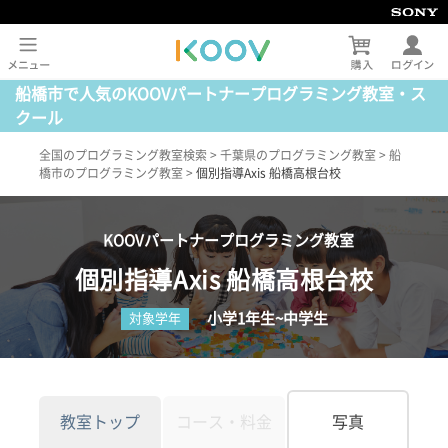
船橋市で人気のKOOVパートナープログラミング教室・ス
クール
全国のプログラミング教室検索
>
千葉県のプログラミング教室
>
船
橋市のプログラミング教室
>
個別指導Axis 船橋高根台校
KOOVパートナープログラミング教室
個別指導Axis 船橋高根台校
小学1年生~中学生
対象学年
教室トップ
コース・料金
写真