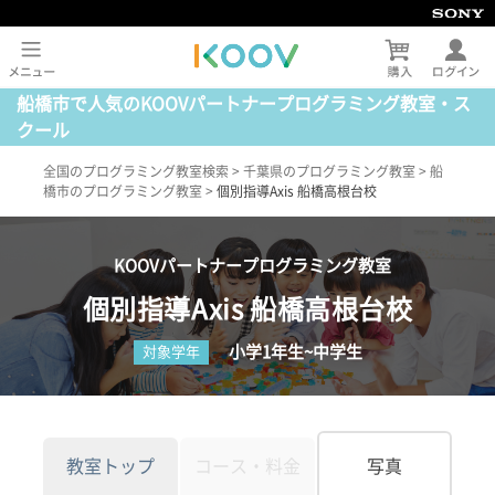
船橋市で人気のKOOVパートナープログラミング教室・ス
クール
全国のプログラミング教室検索
>
千葉県のプログラミング教室
>
船
橋市のプログラミング教室
>
個別指導Axis 船橋高根台校
KOOVパートナープログラミング教室
個別指導Axis 船橋高根台校
小学1年生~中学生
対象学年
教室トップ
コース・料金
写真