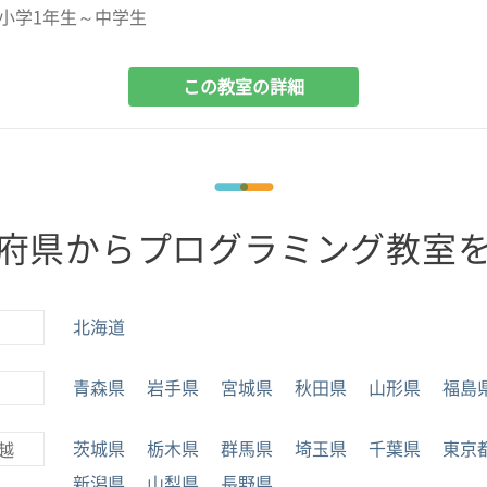
小学1年生～中学生
この教室の詳細
府県からプログラミング教室
北海道
青森県
岩手県
宮城県
秋田県
山形県
福島
茨城県
栃木県
群馬県
埼玉県
千葉県
東京
越
新潟県
山梨県
長野県