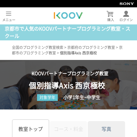
京都市で人気のKOOVパートナープログラミング教室・ス
クール
全国のプログラミング教室検索
>
京都府のプログラミング教室
>
京
都市のプログラミング教室
>
個別指導Axis 西京極校
KOOVパートナープログラミング教室
個別指導Axis 西京極校
小学1年生~中学生
対象学年
教室トップ
コース・料金
写真