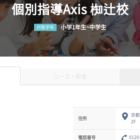
個別指導Axis 椥辻校
小学1年生~中学生
対象学年
コース・料金
京都
住所
2F
0120
電話番号