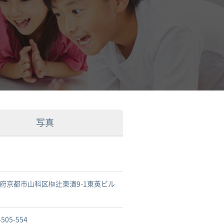
写真
府京都市山科区椥辻東潰9-1東英ビル
-505-554