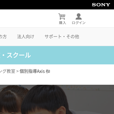
の方
法人向け
サポート・その他
室・スクール
ング教室
>
個別指導Axis 椥