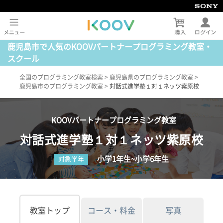
鹿児島市で人気のKOOVパートナープログラミング教室・
スクール
全国のプログラミング教室検索
>
鹿児島県のプログラミング教室
>
鹿児島市のプログラミング教室
>
対話式進学塾１対１ネッツ紫原校
KOOVパートナープログラミング教室
対話式進学塾１対１ネッツ紫原校
小学1年生~小学6年生
対象学年
教室トップ
コース・料金
写真