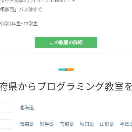
中区領家2丁目11−12 T-Build１Ｆ
領家西」バス停すぐ
小学1年生~中学生
この教室の詳細
府県からプログラミング教室
北海道
青森県
岩手県
宮城県
秋田県
山形県
福島