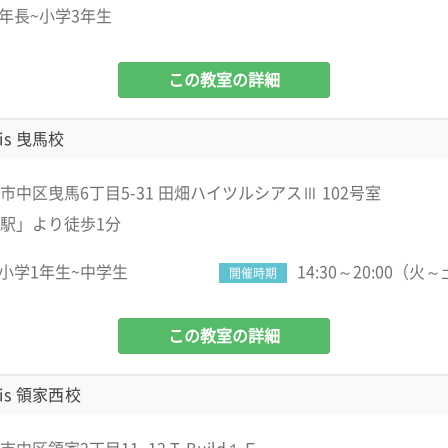
年長~小学3年生
この教室の詳細
is 曳馬校
市中区曳馬6丁目5-31 田畑ハイツルシアスⅢ 102号室
駅」より徒歩1分
小学1年生~中学生
14:30～20:00（火
開催時期
この教室の詳細
is 領家西校