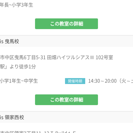
年長~小学3年生
この教室の詳細
is 曳馬校
市中区曳馬6丁目5-31 田畑ハイツルシアスⅢ 102号室
駅」より徒歩1分
小学1年生~中学生
14:30～20:00（火
開催時期
この教室の詳細
is 領家西校