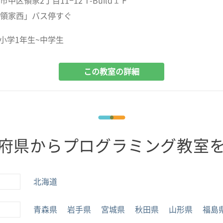
中区領家2丁目11−12 T-Build１Ｆ
領家西」バス停すぐ
小学1年生~中学生
この教室の詳細
府県からプログラミング教室
北海道
青森県
岩手県
宮城県
秋田県
山形県
福島