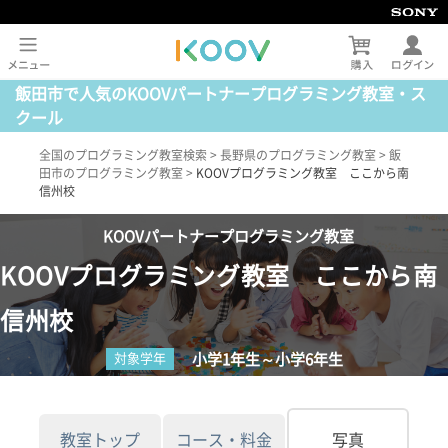
飯田市で人気のKOOVパートナープログラミング教室・ス
クール
全国のプログラミング教室検索
>
長野県のプログラミング教室
>
飯
田市のプログラミング教室
>
KOOVプログラミング教室 ここから南
信州校
KOOVパートナープログラミング教室
KOOVプログラミング教室 ここから南
信州校
小学1年生～小学6年生
対象学年
教室トップ
コース・料金
写真