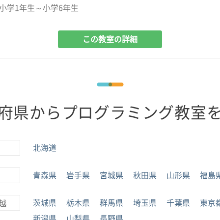
小学1年生～小学6年生
この教室の詳細
府県からプログラミング教室
北海道
青森県
岩手県
宮城県
秋田県
山形県
福島
茨城県
栃木県
群馬県
埼玉県
千葉県
東京
越
新潟県
山梨県
長野県