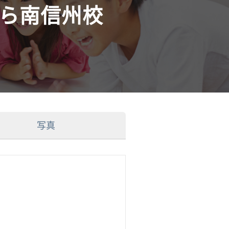
から南信州校
写真