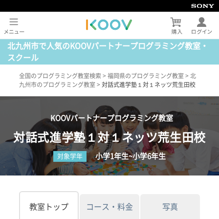
北九州市で人気のKOOVパートナープログラミング教室・
スクール
全国のプログラミング教室検索
>
福岡県のプログラミング教室
>
北
九州市のプログラミング教室
>
対話式進学塾１対１ネッツ荒生田校
KOOVパートナープログラミング教室
対話式進学塾１対１ネッツ荒生田校
小学1年生~小学6年生
対象学年
教室トップ
コース・料金
写真