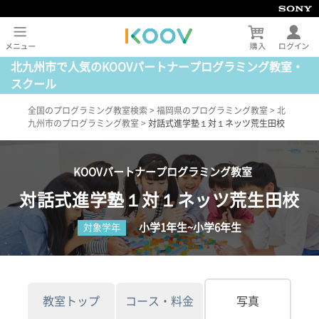
北九州市で人気のKOOVパートナープログラミング教室・
スクール
全国のプログラミング教室検索
>
福岡県のプログラミング教室
>
北
九州市のプログラミング教室
>
対話式進学塾１対１ネッツ荒生田校
KOOVパートナープログラミング教室
対話式進学塾１対１ネッツ荒生田校
小学1年生~小学6年生
対象学年
教室トップ
コース・料金
写真