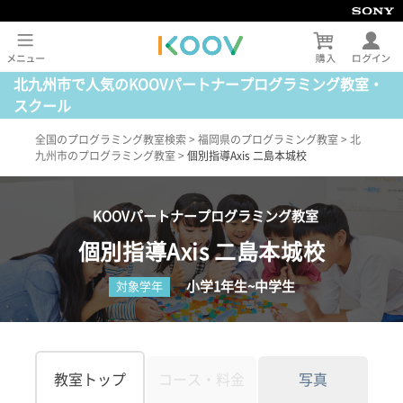
北九州市で人気のKOOVパートナープログラミング教室・
スクール
全国のプログラミング教室検索
>
福岡県のプログラミング教室
>
北
九州市のプログラミング教室
>
個別指導Axis 二島本城校
KOOVパートナープログラミング教室
個別指導Axis 二島本城校
小学1年生~中学生
対象学年
教室トップ
コース・料金
写真