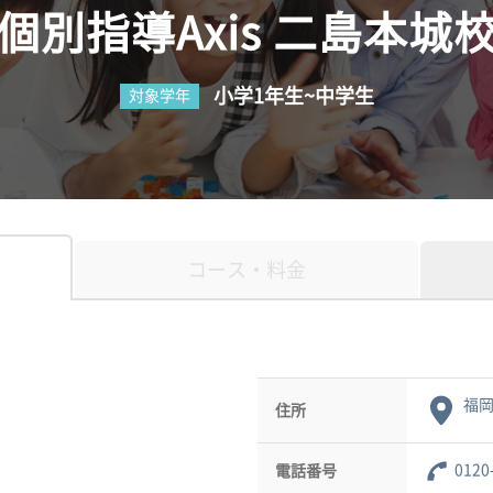
個別指導Axis 二島本城
小学1年生~中学生
対象学年
コース・料金
福
住所
0120
電話番号