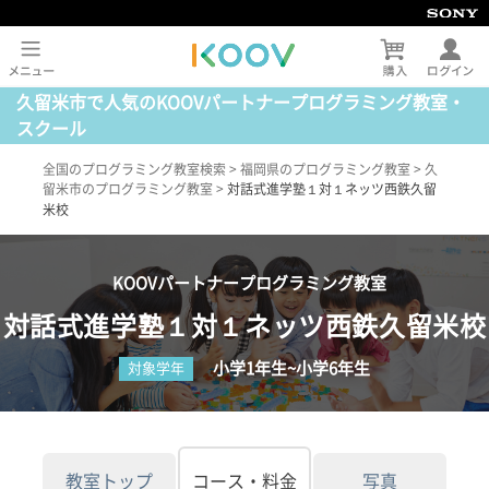
久留米市で人気のKOOVパートナープログラミング教室・
スクール
全国のプログラミング教室検索
>
福岡県のプログラミング教室
>
久
留米市のプログラミング教室
>
対話式進学塾１対１ネッツ西鉄久留
米校
KOOVパートナープログラミング教室
対話式進学塾１対１ネッツ西鉄久留米校
小学1年生~小学6年生
対象学年
教室トップ
コース・料金
写真