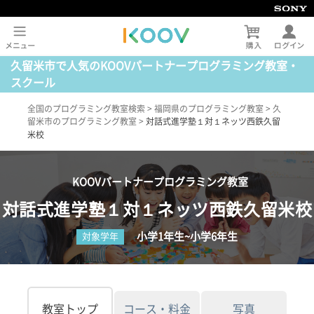
久留米市で人気のKOOVパートナープログラミング教室・
スクール
全国のプログラミング教室検索
>
福岡県のプログラミング教室
>
久
留米市のプログラミング教室
>
対話式進学塾１対１ネッツ西鉄久留
米校
KOOVパートナープログラミング教室
対話式進学塾１対１ネッツ西鉄久留米校
小学1年生~小学6年生
対象学年
教室トップ
コース・料金
写真