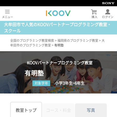
大牟田市で人気のKOOVパートナープログラミング教室・
スクール
全国のプログラミング教室検索
>
福岡県のプログラミング教室
>
大
牟田市のプログラミング教室
>
有明塾
KOOVパートナープログラミング教室
有明塾
小学3年生~6年生
対象学年
教室トップ
コース・料金
写真