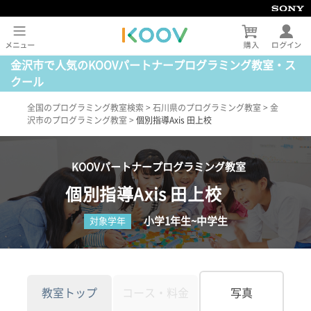
金沢市で人気のKOOVパートナープログラミング教室・ス
クール
全国のプログラミング教室検索
>
石川県のプログラミング教室
>
金
沢市のプログラミング教室
>
個別指導Axis 田上校
KOOVパートナープログラミング教室
個別指導Axis 田上校
小学1年生~中学生
対象学年
教室トップ
コース・料金
写真