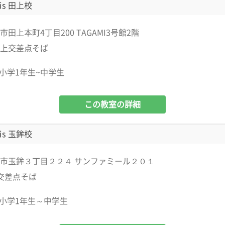
is 田上校
田上本町4丁目200 TAGAMI3号館2階
上交差点そば
小学1年生~中学生
この教室の詳細
is 玉鉾校
市玉鉾３丁目２２４ サンファミール２０１
交差点そば
小学1年生～中学生