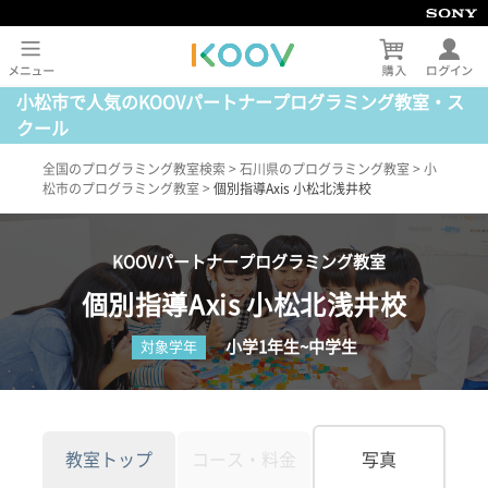
小松市で人気のKOOVパートナープログラミング教室・ス
クール
全国のプログラミング教室検索
>
石川県のプログラミング教室
>
小
松市のプログラミング教室
>
個別指導Axis 小松北浅井校
KOOVパートナープログラミング教室
個別指導Axis 小松北浅井校
小学1年生~中学生
対象学年
教室トップ
コース・料金
写真