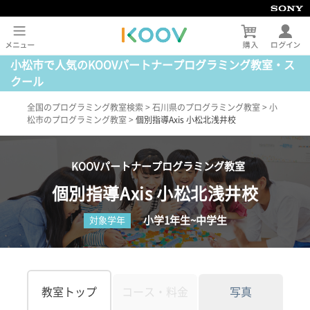
小松市で人気のKOOVパートナープログラミング教室・ス
クール
全国のプログラミング教室検索
>
石川県のプログラミング教室
>
小
松市のプログラミング教室
>
個別指導Axis 小松北浅井校
KOOVパートナープログラミング教室
個別指導Axis 小松北浅井校
小学1年生~中学生
対象学年
教室トップ
コース・料金
写真