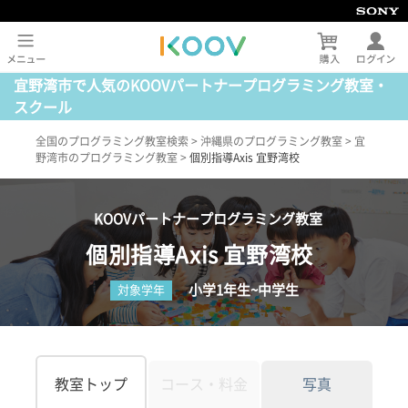
宜野湾市で人気のKOOVパートナープログラミング教室・
スクール
全国のプログラミング教室検索
>
沖縄県のプログラミング教室
>
宜
野湾市のプログラミング教室
>
個別指導Axis 宜野湾校
KOOVパートナープログラミング教室
個別指導Axis 宜野湾校
小学1年生~中学生
対象学年
教室トップ
コース・料金
写真