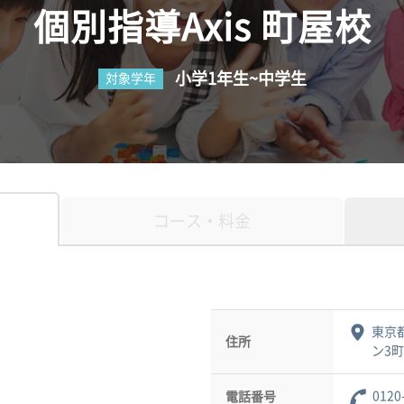
個別指導Axis 町屋校
小学1年生~中学生
対象学年
コース・料金
東京
住所
ン3町
0120
電話番号