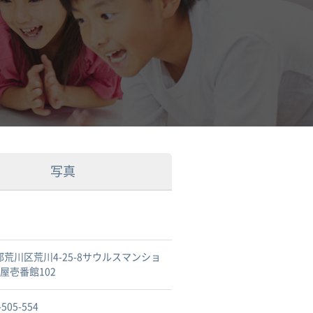
写真
都荒川区荒川4-25-8サウルスマンショ
屋壱番館102
-505-554