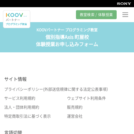
教室検索 / 体験授業
KOOVパートナー プログラミング教室
個別指導Axis 町屋校
プログラミング教室とは
体験授業お申し込みフォーム
カリキュラム紹介
教室の様子
サイト情報
サポート
プライバシーポリシー(外部送信規律に関する法定公表事項）
サービス利用規約
ウェブサイト利用条件
法人・団体利用規約
販売規約
特定商取引法に基づく表示
運営会社
言語切替