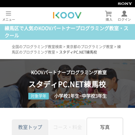
練馬区で人気のKOOVパートナープログラミング教室・ス
クール
全国のプログラミング教室検索
>
東京都のプログラミング教室
>
練
馬区のプログラミング教室
>
スタディPC.NET練馬校
KOOVパートナープログラミング教室
スタディPC.NET練馬校
小学校1年生~中学校3年生
対象学年
教室トップ
コース・料金
写真