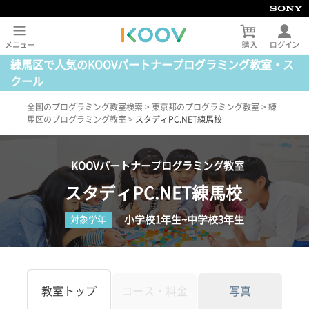
練馬区で人気のKOOVパートナープログラミング教室・ス
クール
全国のプログラミング教室検索
>
東京都のプログラミング教室
>
練
馬区のプログラミング教室
>
スタディPC.NET練馬校
KOOVパートナープログラミング教室
スタディPC.NET練馬校
小学校1年生~中学校3年生
対象学年
教室トップ
コース・料金
写真