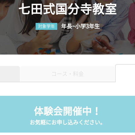
七田式国分寺教室
年長~小学3年生
対象学年
コース・料金
体験会開催中！
お気軽にお申し込みください。