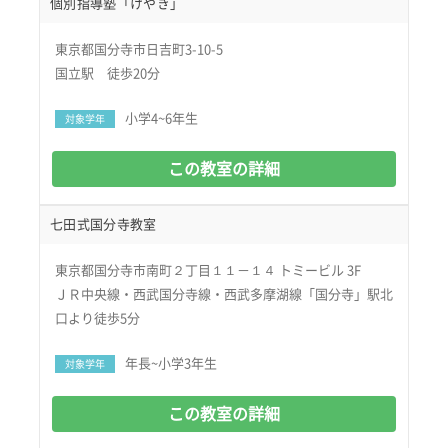
個別指導塾「けやき」
東京都国分寺市日吉町3-10-5
国立駅 徒歩20分
小学4~6年生
対象学年
この教室の詳細
七田式国分寺教室
東京都国分寺市南町２丁目１１－１４ トミービル 3F
ＪＲ中央線・西武国分寺線・西武多摩湖線「国分寺」駅北
口より徒歩5分
年長~小学3年生
対象学年
この教室の詳細