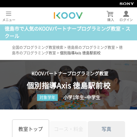
徳島市で人気のKOOVパートナープログラミング教室・ス
クール
全国のプログラミング教室検索
>
徳島県のプログラミング教室
>
徳
島市のプログラミング教室
>
個別指導Axis 徳島駅前校
KOOVパートナープログラミング教室
個別指導Axis 徳島駅前校
小学1年生~中学生
対象学年
教室トップ
コース・料金
写真