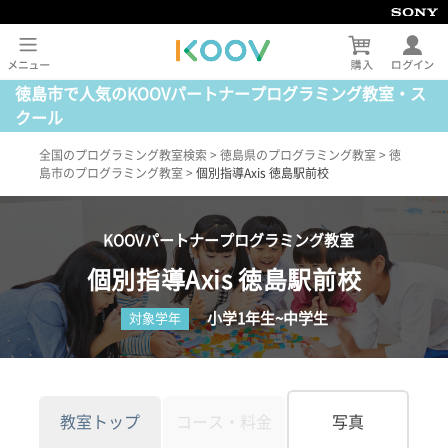
徳島市で人気のKOOVパートナープログラミング教室・ス
クール
全国のプログラミング教室検索
>
徳島県のプログラミング教室
>
徳
島市のプログラミング教室
>
個別指導Axis 徳島駅前校
KOOVパートナープログラミング教室
個別指導Axis 徳島駅前校
小学1年生~中学生
対象学年
教室トップ
コース・料金
写真