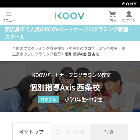
東広島市で人気のKOOVパートナープログラミング教室・
スクール
全国のプログラミング教室検索
>
広島県のプログラミング教室
>
東
広島市のプログラミング教室
>
個別指導Axis 西条校
KOOVパートナープログラミング教室
個別指導Axis 西条校
小学1年生~中学生
対象学年
教室トップ
コース・料金
写真