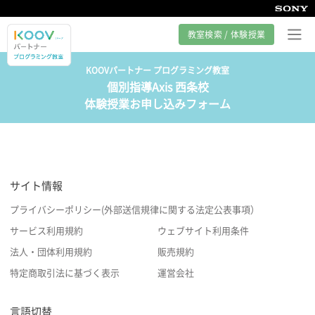
教室検索 / 体験授業
KOOVパートナー プログラミング教室
個別指導Axis 西条校
プログラミング教室とは
体験授業お申し込みフォーム
カリキュラム紹介
教室の様子
サイト情報
サポート
プライバシーポリシー(外部送信規律に関する法定公表事項）
サービス利用規約
ウェブサイト利用条件
法人・団体利用規約
販売規約
特定商取引法に基づく表示
運営会社
言語切替