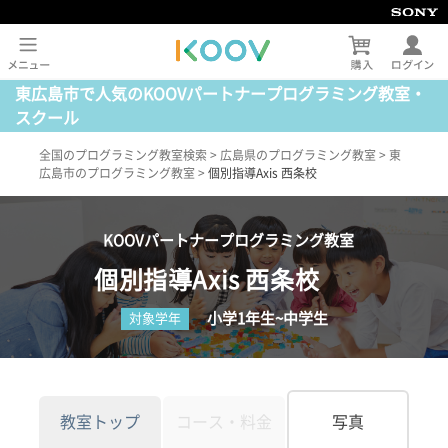
東広島市で人気のKOOVパートナープログラミング教室・
スクール
全国のプログラミング教室検索
>
広島県のプログラミング教室
>
東
広島市のプログラミング教室
>
個別指導Axis 西条校
KOOVパートナープログラミング教室
個別指導Axis 西条校
小学1年生~中学生
対象学年
教室トップ
コース・料金
写真