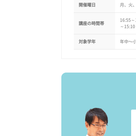
開催曜日
月、火
16:55～
講座の時間帯
～15:1
対象学年
年中〜小