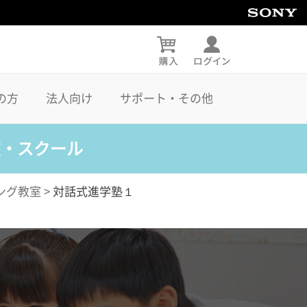
の方
法人向け
サポート・その他
室・スクール
ング教室
>
対話式進学塾１