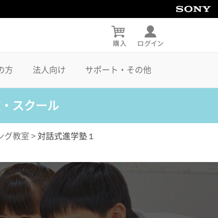
の方
法人向け
サポート・その他
室・スクール
ング教室
>
対話式進学塾１