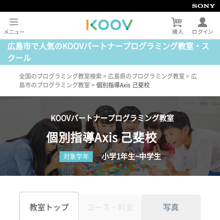
広島市で人気のKOOVパートナープログラミング教室・ス
クール
全国のプログラミング教室検索
>
広島県のプログラミング教室
>
広
島市のプログラミング教室
>
個別指導Axis 己斐校
KOOVパートナープログラミング教室
個別指導Axis 己斐校
小学1年生~中学生
対象学年
教室トップ
コース・料金
写真