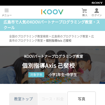
広島市で人気のKOOVパートナープログラミング教室・ス
クール
全国のプログラミング教室検索
>
広島県のプログラミング教室
>
広
島市のプログラミング教室
>
個別指導Axis 己斐校
KOOVパートナープログラミング教室
個別指導Axis 己斐校
小学1年生~中学生
対象学年
教室トップ
コース・料金
写真