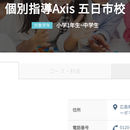
個別指導Axis 五日市校
小学1年生~中学生
対象学年
コース・料金
広島
住所
ーポマ
0120
電話番号