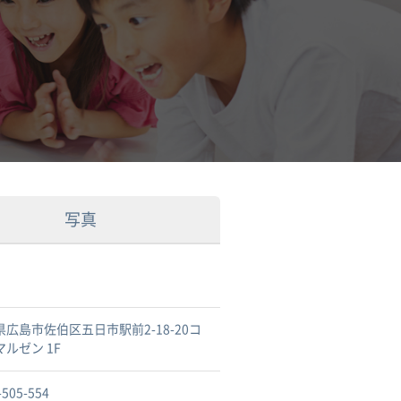
写真
県広島市佐伯区五日市駅前2-18-20コ
ルゼン 1F
-505-554