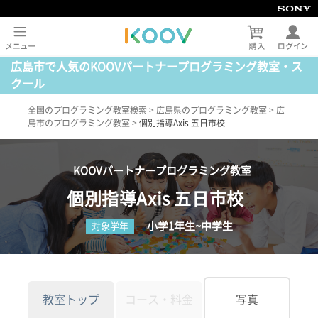
広島市で人気のKOOVパートナープログラミング教室・ス
クール
全国のプログラミング教室検索
>
広島県のプログラミング教室
>
広
島市のプログラミング教室
>
個別指導Axis 五日市校
KOOVパートナープログラミング教室
個別指導Axis 五日市校
小学1年生~中学生
対象学年
教室トップ
コース・料金
写真