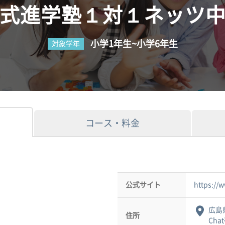
式進学塾１対１ネッツ
小学1年生~小学6年生
対象学年
コース・料金
公式サイト
https://
広島県
住所
Cha