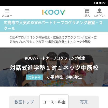
広島市で人気のKOOVパートナープログラミング教室・ス
クール
全国のプログラミング教室検索
>
広島県のプログラミング教室
>
広
島市のプログラミング教室
>
対話式進学塾１対１ネッツ中筋校
KOOVパートナープログラミング教室
対話式進学塾１対１ネッツ中筋校
小学1年生~小学6年生
対象学年
教室トップ
コース・料金
写真