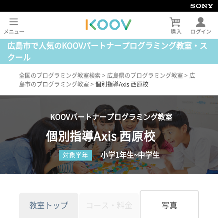
広島市で人気のKOOVパートナープログラミング教室・ス
クール
全国のプログラミング教室検索
>
広島県のプログラミング教室
>
広
島市のプログラミング教室
>
個別指導Axis 西原校
KOOVパートナープログラミング教室
個別指導Axis 西原校
小学1年生~中学生
対象学年
教室トップ
コース・料金
写真