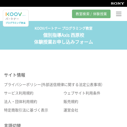
教室検索 / 体験授業
KOOVパートナー プログラミング教室
個別指導Axis 西原校
プログラミング教室とは
体験授業お申し込みフォーム
カリキュラム紹介
教室の様子
サイト情報
サポート
プライバシーポリシー(外部送信規律に関する法定公表事項）
サービス利用規約
ウェブサイト利用条件
法人・団体利用規約
販売規約
特定商取引法に基づく表示
運営会社
言語切替