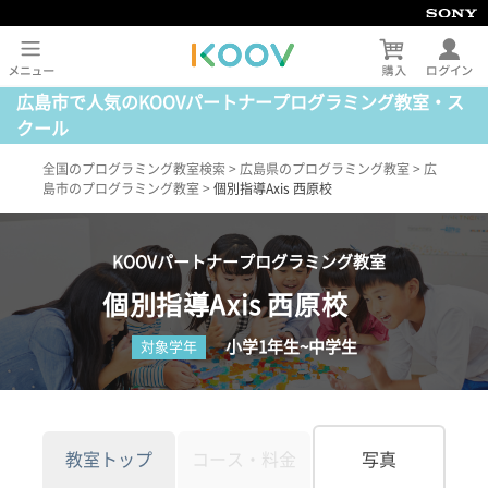
広島市で人気のKOOVパートナープログラミング教室・ス
クール
全国のプログラミング教室検索
>
広島県のプログラミング教室
>
広
島市のプログラミング教室
>
個別指導Axis 西原校
KOOVパートナープログラミング教室
個別指導Axis 西原校
小学1年生~中学生
対象学年
教室トップ
コース・料金
写真