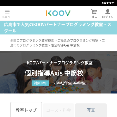
広島市で人気のKOOVパートナープログラミング教室・ス
クール
全国のプログラミング教室検索
>
広島県のプログラミング教室
>
広
島市のプログラミング教室
>
個別指導Axis 中筋校
KOOVパートナープログラミング教室
個別指導Axis 中筋校
小学1年生~中学生
対象学年
教室トップ
コース・料金
写真