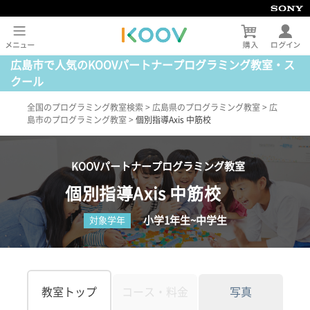
広島市で人気のKOOVパートナープログラミング教室・ス
クール
全国のプログラミング教室検索
>
広島県のプログラミング教室
>
広
島市のプログラミング教室
>
個別指導Axis 中筋校
KOOVパートナープログラミング教室
個別指導Axis 中筋校
小学1年生~中学生
対象学年
教室トップ
コース・料金
写真